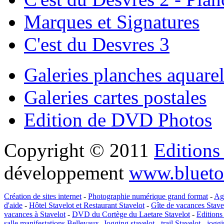
Marques et Signatures
C'est du Desvres 3
Galeries planches aquarel
Galeries cartes postales
Edition de DVD Photos
Copyright © 2011
Editions
développement
www.blueto
Création de sites internet
-
Photographie numérique grand format
-
Ag
d'aide
-
Hôtel Stavelot et Restaurant Stavelot
-
Gîte de vacances Stave
vacances à Stavelot
-
DVD du Cortège du Laetare Stavelot
-
Editions
salle manifestations Bellevaux
-
Jogging stavelot - trail Stavelot - jogg