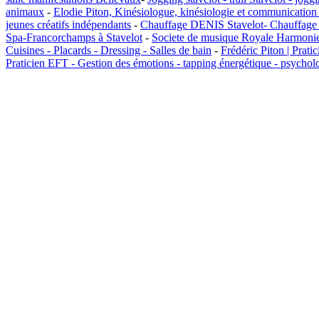
animaux
-
Elodie Piton, Kinésiologue, kinésiologie et communication
jeunes créatifs indépendants
-
Chauffage DENIS Stavelot- Chauffage A
Spa-Francorchamps à Stavelot
-
Societe de musique Royale Harmonie
Cuisines - Placards - Dressing - Salles de bain
-
Frédéric Piton | Prati
Praticien EFT - Gestion des émotions - tapping énergétique - psycholo