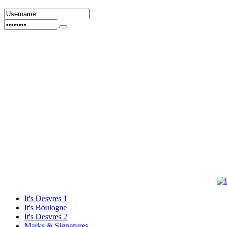
It's Desvres 1
It's Boulogne
It's Desvres 2
Marks & Signatures