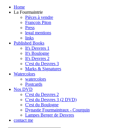
Home
La Fourmaintrie
Pièces à vendre
François Piton
Press
legal mentions
links
Published Books
It's Desvres 1
It's Boulogne
It's Desvres 2
C'est du Desvres 3
Marks & Signatures
Watercolors
watercolors
Postcards
Nos DVD
C'est du Desvres 2
C'est du Desvres 3 (2 DVD)
C'est du Boulogne
Dynastie Fourmaintraux - Courquin
Lampes Berger de Desvres
contact me