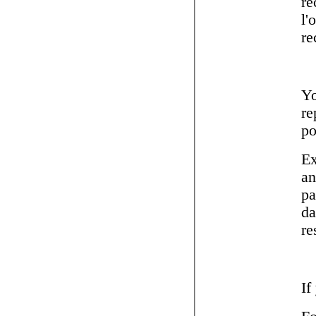
reconstitue
l'objet de
Yo
re
Ex
and even in a
paper
dam
If