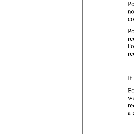
Po
no
c
Po
re
l'
re
If
Fo
wa
re
a 