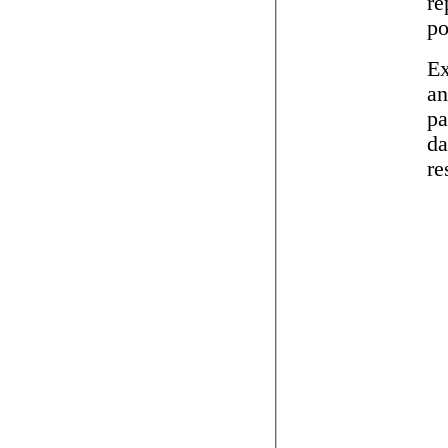
re
po
Ex
an
pa
da
re