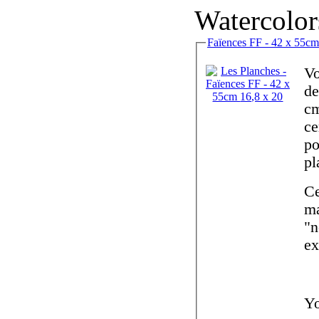
Watercolor
Vo
de
cm
ce
po
pl
Ce
ma
"n
ex
Yo