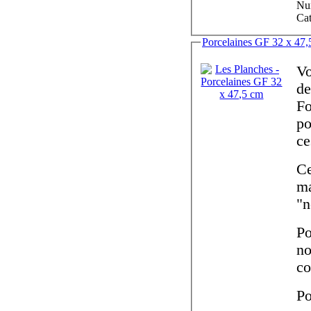
Num
Cat
Porcelaines GF 32 
Vo
des planches aquarell
Fo
po
ce
Ce
mauvais ét
Po
n
c
Po