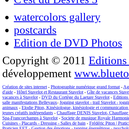
watercolors gallery
postcards
Edition de DVD Photos
Copyright © 2011
Editions
développement
www.blueto
Création de sites internet
-
Photographie numérique grand format
-
Ag
d'aide
-
Hôtel Stavelot et Restaurant Stavelot
-
Gîte de vacances Stave
vacances à Stavelot
-
DVD du Cortège du Laetare Stavelot
-
Editions
salle manifestations Bellevaux
-
Jogging stavelot - trail Stavelot - jogg
animaux
-
Elodie Piton, Kinésiologue, kinésiologie et communication
jeunes créatifs indépendants
-
Chauffage DENIS Stavelot- Chauffage A
Spa-Francorchamps à Stavelot
-
Societe de musique Royale Harmonie
Cuisines - Placards - Dressing - Salles de bain
-
Frédéric Piton | Prati
Praticien EFT - Gestion des émotions - tapping énergétique - psycholo