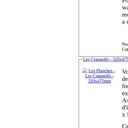
For registered collectors, it's p
watercol
recon
a 
Num
Cat
Les Craquelés - 320x4
Vo
des planches aquarellées de
forma
ext
A4
d'
Ce