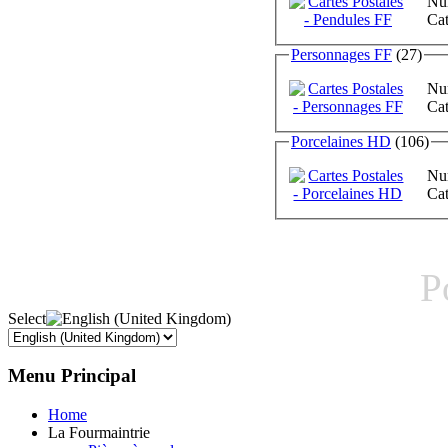
Num
Cat
Personnages FF
(27)
Num
Cat
Porcelaines HD
(106)
Num
Cat
P
Select
Menu
Principal
Home
La Fourmaintrie