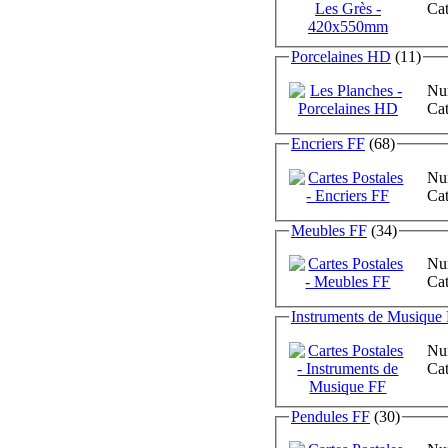
Cat
Porcelaines HD
(11)
Num
Cat
Encriers FF
(68)
Num
Cat
Meubles FF
(34)
Num
Cat
Instruments de Musique
Num
Cat
Pendules FF
(30)