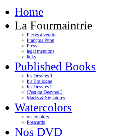
Home
La Fourmaintrie
Pièces à vendre
François Piton
Press
legal mentions
links
Published Books
It's Desvres 1
It's Boulogne
It's Desvres 2
C'est du Desvres 3
Marks & Signatures
Watercolors
watercolors
Postcards
Nos DVD