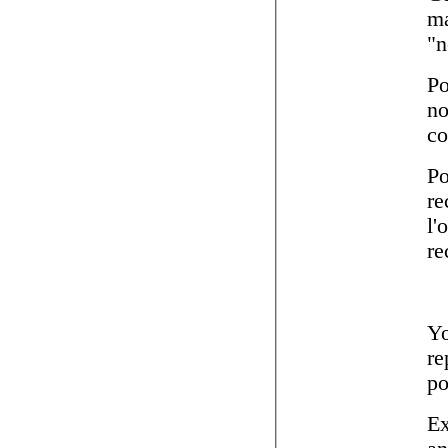
mauvais ét
Po
n
c
Po
reconstitue
l'objet de
Yo
re
Ex