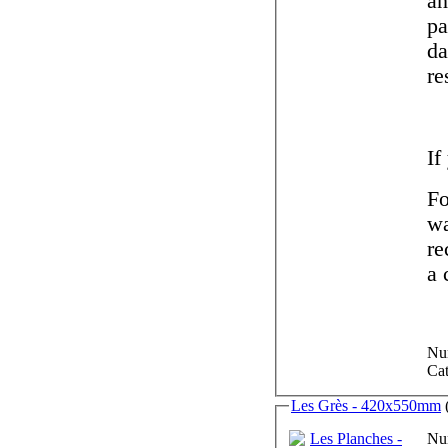
and even in a
paper
dam
If
For registered collectors, it's p
watercol
recon
a 
Num
Cat
Les Grès - 420x550mm
Num